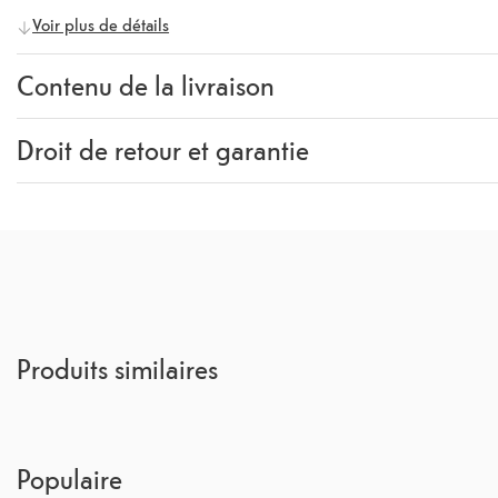
Voir plus de détails
Contenu de la livraison
Contenu de la livraison
Back Cover
Droit de retour et garantie
Garantie
24 mois
Rückgaberecht
14 Jours
(
Directives, CGV section 
Produits similaires
Populaire