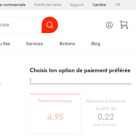
le commerciale
Points de vente
Support
Carrière
FR
u fixe
Services
Actions
Blog
Choisis ton option de paiement préférée
:
e
Paiement unique
Paiement échelonné
à partir de
4.95
0.22
pour
24 mois