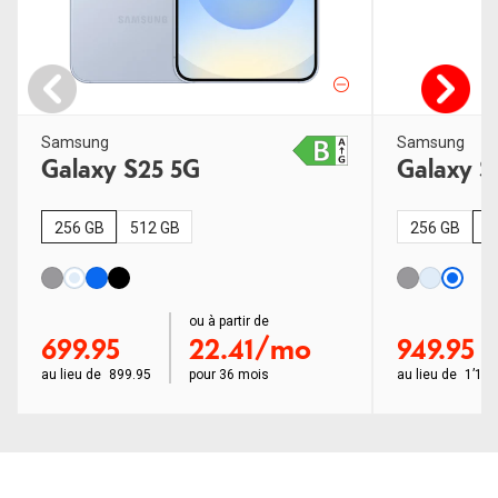
Samsung
Samsung
Galaxy S25 5G
Galaxy S
256 GB
512 GB
256 GB
5
order ab
ou à partir de
order ab
699.95
22.41/mo
949.95
au lieu de
899.95
pour
36 mois
au lieu de
1’149