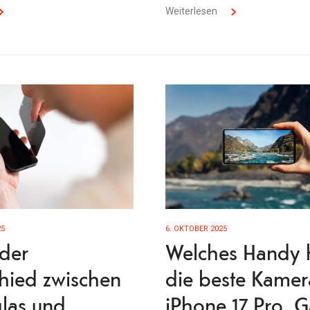
Weiterlesen
25
6. OKTOBER 2025
 der
Welches Handy 
hied zwischen
die beste Kamer
las und
iPhone 17 Pro, G