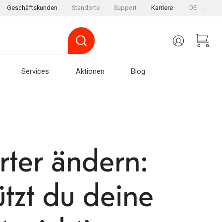
Geschäftskunden
Standorte
Support
Karriere
DE
Services
Aktionen
Blog
rter ändern:
tzt du deine