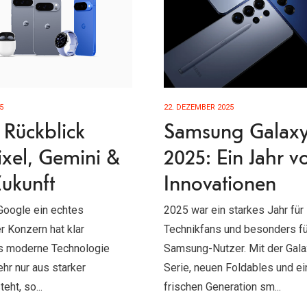
5
22. DEZEMBER 2025
Rückblick
Samsung Galax
ixel, Gemini &
2025: Ein Jahr vo
Zukunft
Innovationen
Google ein echtes
2025 war ein starkes Jahr für
r Konzern hat klar
Technikfans und besonders fü
s moderne Technologie
Samsung-Nutzer. Mit der Gal
ehr nur aus starker
Serie, neuen Foldables und ei
ht, so...
frischen Generation sm...