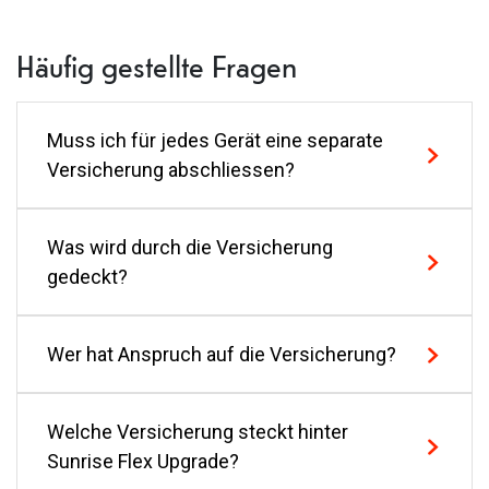
Häufig gestellte Fragen
Muss ich für jedes Gerät eine separate
Versicherung abschliessen?
Was wird durch die Versicherung
Ja, du musst für jedes Gerät eine separate
gedeckt?
Versicherung abschliessen.
Wer hat Anspruch auf die Versicherung?
Versichert sind Diebstahl sowie Schäden, die
durch unvorhersehbare äussere Einwirkungen wie
Stösse, Schläge, Druck, Feuer, Hitze, Wasser oder
Welche Versicherung steckt hinter
Anspruchsberechtigt ist die Person, die das
Feuchtigkeit verursacht werden und dazu führen,
Sunrise Flex Upgrade?
versicherte Gerät als autorisierter Nutzer
dass das Gerät nicht mehr ordnungsgemäss