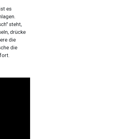
st es
hlagen.
ch" steht,
eln, drücke
ere die
sche die
fort.