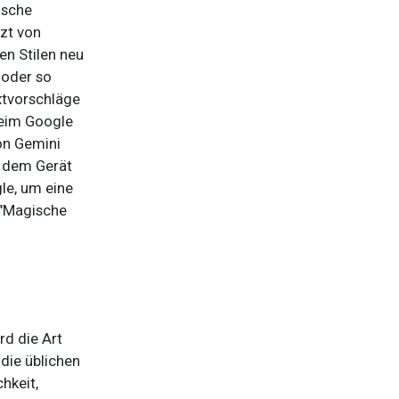
ische
tzt von
en Stilen neu
 oder so
xtvorschläge
beim Google
von Gemini
f dem Gerät
le, um eine
 "Magische
rd die Art
 die üblichen
hkeit,