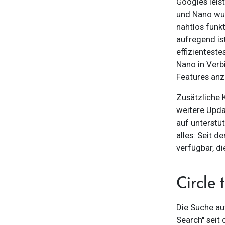
Googles leist
und Nano wur
nahtlos funkt
aufregend ist
effizienteste
Nano in Verb
Features anz
Zusätzliche K
weitere Upda
auf unterstü
alles: Seit 
verfügbar, d
Circle 
Die Suche au
Search" seit 