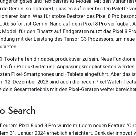
ungsfähigstes und flexibelstes KI-Modell. Mit den Varianten U
de Gemini so optimiert, dass es auf einer breiten Palette vo
ionieren kann. Was für stolze Besitzer des Pixel 8 Pro beson
: Ab sofort ist Gemini Nano auf dem Pixel 8 Pro verfügbar. A
s Modell für den Einsatz auf Endgeräten nutzt das Pixel 8 Pr
indung mit der Leistung des Tensor G3 Prozessors, um neue 
ubieten.
I-Tools helfen dir dabei, produktiver zu sein. Neue Funktion
tes für Produktivität und Anpassungsmöglichkeiten werden 
tzten Pixel-Smartphones und -Tablets eingeführt. Aber das is
dem 12. Dezember 2023 sind auch die neuen Pixel Watch-Feat
ie dein Gesamterlebnis mit den Pixel-Geräten weiter bereiche
to Search
f eurem Pixel 8 und 8 Pro wurde mit dem neuen Feature "Circ
dem 31. Januar 2024 erheblich erleichtert. Dank der innovati