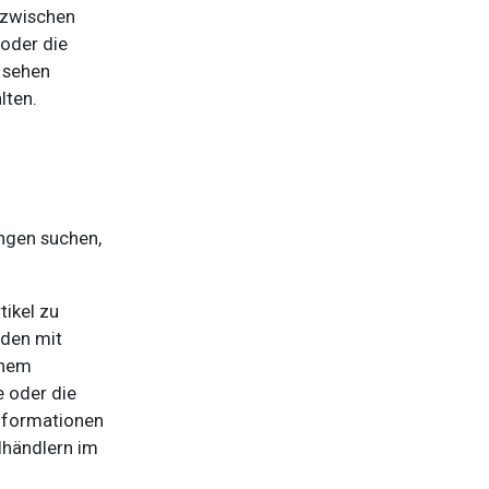
 zwischen
 oder die
u sehen
lten.
ngen suchen,
tikel zu
nden mit
inem
 oder die
Informationen
lhändlern im