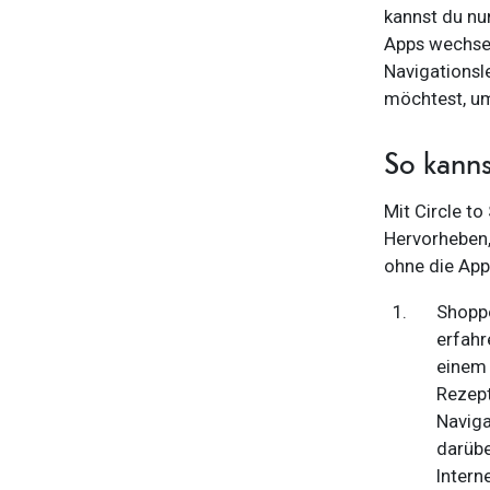
kannst du nu
Apps wechsel
Navigationsle
möchtest, um
So kanns
Mit Circle to
Hervorheben,
ohne die Ap
Shoppe
erfahr
einem 
Rezept
Naviga
darübe
Interne