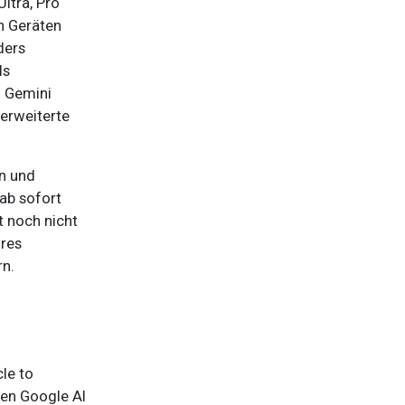
ltra, Pro
n Geräten
ders
ls
o Gemini
erweiterte
en und
ab sofort
t noch nicht
ures
rn.
le to
ven Google AI