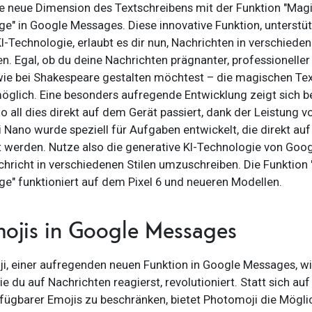
e neue Dimension des Textschreibens mit der Funktion "Mag
ge" in Google Messages. Diese innovative Funktion, unterstü
I-Technologie, erlaubt es dir nun, Nachrichten in verschieden
n. Egal, ob du deine Nachrichten prägnanter, professioneller
ie bei Shakespeare gestalten möchtest – die magischen Te
glich. Eine besonders aufregende Entwicklung zeigt sich 
wo all dies direkt auf dem Gerät passiert, dank der Leistung 
 Nano wurde speziell für Aufgaben entwickelt, die direkt au
 werden. Nutze also die generative KI-Technologie von Goog
chricht in verschiedenen Stilen umzuschreiben. Die Funktion
ge" funktioniert auf dem Pixel 6 und neueren Modellen.
ojis in Google Messages
i, einer aufregenden neuen Funktion in Google Messages, wi
e du auf Nachrichten reagierst, revolutioniert. Statt sich auf
fügbarer Emojis zu beschränken, bietet Photomoji die Möglic