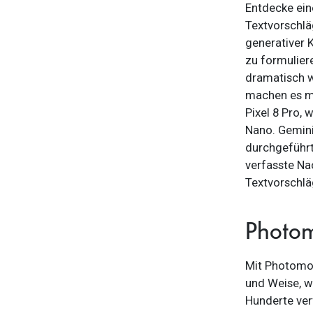
Entdecke ein
Textvorschlä
generativer K
zu formuliere
dramatisch w
machen es mö
Pixel 8 Pro, 
Nano. Gemini
durchgeführt
verfasste Na
Textvorschlä
Photom
Mit Photomoj
und Weise, wi
Hunderte ver