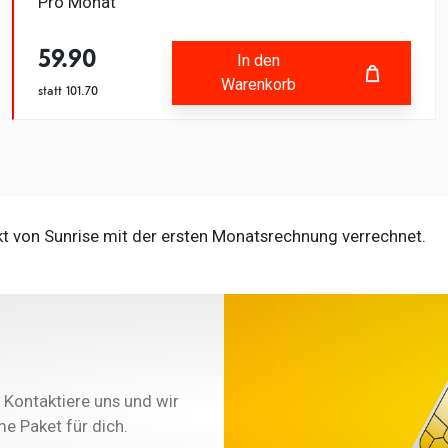
Pro Monat
59.90
In den
Warenkorb
statt
101.70
Fehlgeschlagen
In den Warenkorb
hinzugefügt
kt von Sunrise mit der ersten Monatsrechnung verrechnet.
e
 Kontaktiere uns und wir
 Paket für dich.