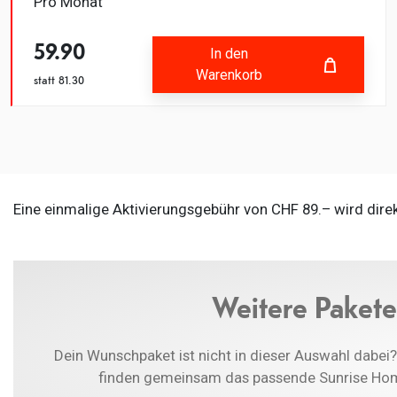
Pro Monat
59.90
In den
Warenkorb
statt
81.30
Fehlgeschlagen
In den Warenkorb
hinzugefügt
Eine einmalige Aktivierungsgebühr von CHF 89.– wird dire
Weitere Paket
Dein Wunschpaket ist nicht in dieser Auswahl dabei?
finden gemeinsam das passende Sunrise Home