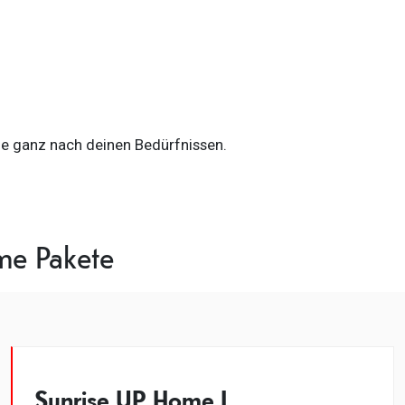
ie ganz nach deinen Bedürfnissen.
me Pakete
Sunrise UP Home L