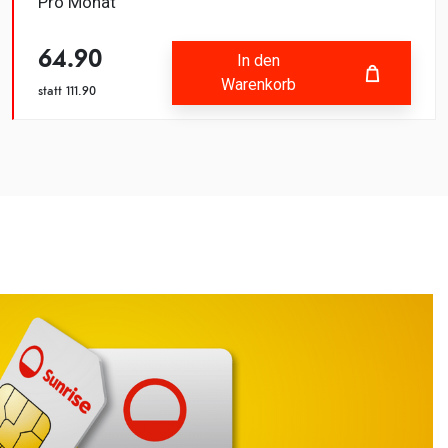
Pro Monat
64.90
In den
Warenkorb
statt
111.90
Fehlgeschlagen
In den Warenkorb
hinzugefügt