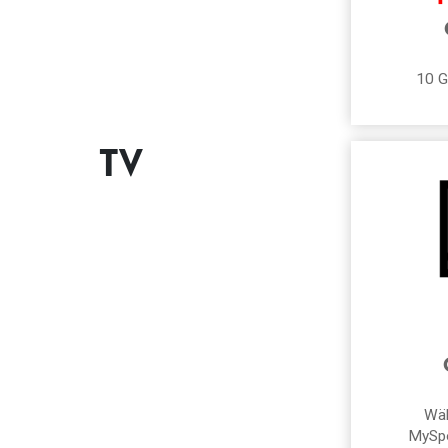
10 G
TV
Wäh
MySpo