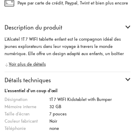
Paye par carte de crédit, Paypal, Twint et bien plus encore
Description du produit
L'Alcatel 1T 7 WIFI tablette enfant est le compagnon idéal des
jeunes explorateurs dans leur voyage à travers le monde
numérique. Elle offre un design adapté aux enfants, un boîtier
robuste et des contrôles parentaux complets afin de garantir un
Voir plus de détails
environnement sûr et amusant pour les enfants. L'écran de 7
pouces d'une résolution de 1024 x 600 pixels affiche des
Détails techniques
contenus aux couleurs vives et d'une grande clarté. Le système
d'exploitation Android et le processeur MediaTek MT8167
L'essentiel d'un coup d'œil
permettent de passer facilement d'une application à l'autre et
Désignation
1T 7 WIFI Kidstablet with Bumper
d'un média à l'autre. Le mode de protection des yeux « Eye Care
Mémoire interne
32 GB
» réduit l'exposition à la lumière bleue en la minimisant sur la
Taille d'écran
7
pouces
tablette. Cela permet de lutter contre la fatigue et de réduire les
Couleur fabricant
Noir
effets sur le rythme de sommeil. Grâce à sa puissante batterie de
Téléphonie
none
2580mAh, la tablette offre une autonomie en veille pouvant