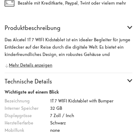
Bezahle mit Kreditkarte, Paypal, Twint oder vielem mehr
Produktbeschreibung
Das Alcatel 1T 7 WIFI Kidstablet ist ein idealer Begleiter für junge
Entdecker auf der Reise durch die digitale Welt. Es bietet ein
kinderfreundliches Design, ein robustes Gehäuse und
umfassende elterliche Kontrollen, um eine sichere und
Mehr Details anzeigen
unterhaltsame Umgebung für Kinder zu gewährleisten. Der 7 -
Zoll-Bildschirm mit einer Auflösung von 1024 x 600 Pixeln stellt
Technische Details
Inhalte in lebendigen Farben und gestochen scharfer Klarheit
dar. Dank des Android-Betriebssystems und des MediaTek
Wichtigste auf einem Blick
MT8167-Prozessors kann mühelos zwischen verschiedenen
Bezeichnung
1T 7 WIFI Kidstablet with Bumper
Anwendungen und Medien gewechselt werden. Der "Eye Care"
Interner Speicher
32 GB
Augenschutzmodus reduziert die Belastung durch Blaulicht,
Displaygrösse
7
Zoll / Inch
indem er das blaue Licht auf dem Tablet minimiert. Dadurch wird
Herstellerfarbe
Schwarz
Ermüdung entgegengewirkt und die Auswirkungen auf den
Mobilfunk
none
Schlafrhythmus verringert. Mit dem leistungsstarken 2580mAh