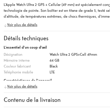
L'Apple Watch Ultra 2 GPS + Cellular (49 mm) est spécialement conç
technologie de pointe. Son boîtier est en titane de grade 5, testé se
d'altitude, de températures extrêmes, de chocs thermiques, d'immers
jusqu'à 100 m et adaptée aux plongeurs sportifs jusqu'à une profo
Voir plus de détails
cœur 64 bits, l'Ultra 2 offre des performances exceptionnelles. Parmi
capteur optique de fréquence cardiaque de troisième génération, 
Détails techniques
±1 mètre, ainsi qu'un capteur de température de l'eau. L'écran Retin
luminosité maximale de 3000 nits, garantissant une lisibilité optim
L'essentiel d'un coup d'œil
parleurs et de trois microphones disposés en anneau, utilisant la t
Désignation
Watch Ultra 2 GPS+Cell 49mm
de la batterie est de 36 heures en utilisation normale, pouvant êt
Mémoire interne
64 GB
Couleur fabricant
Black
Téléphonie mobile
LTE
Caractéristiques de l'appareil
Voir plus de détails
Système d'exploitation
watchOS
Version
11
Contenu de la livraison
Chipset
S9 SiP
Cœurs de processeur
Dual-Core (2)
Contenu de la livraison
Apple Watch Ultra 2, Bracelet, 