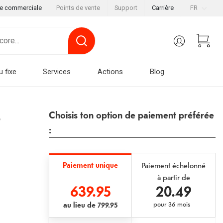
le commerciale
Points de vente
Support
Carrière
FR
u fixe
Services
Actions
Blog
S
Choisis ton option de paiement préférée
:
Paiement unique
Paiement échelonné
à partir de
639.95
20.49
au lieu de
799.95
pour
36 mois