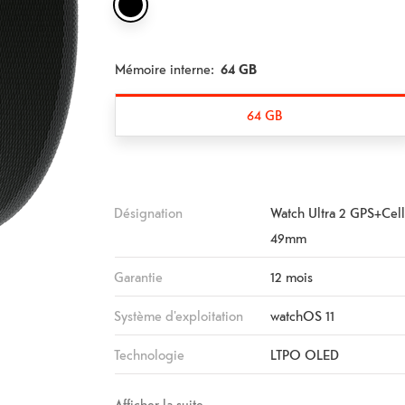
Mémoire interne:
64 GB
64 GB
Désignation
Watch Ultra 2 GPS+Cel
49mm
Garantie
12 mois
Système d'exploitation
watchOS 11
Technologie
LTPO OLED
Afficher la suite