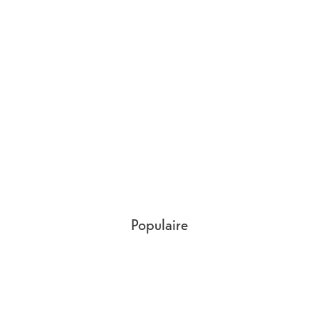
Poids
61.4
g
Populaire