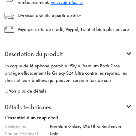
remboursement.
En savoir plus ici
Livraison gratuite à partir de 50.–
Paye par carte de crédit, Paypal, Twint et bien plus encore
Description du produit
La coque de téléphone portable itStyle Premium Book Case
protège efficacement le Galaxy S24 Ultra contre les rayures, les
chocs et les vibrations qui peuvent survenir lors de son
utilisation. La coque arrière en noir classique est fabriquée en
Voir plus de détails
éco-cuir de qualité supérieure et offre une prise en main
ergonomique. Grâce à l'astucieuse fonction stand, le téléphone
Détails techniques
portable peut être placé en mode paysage, ce qui permet de
profiter confortablement des films, photos et séries. L'étui pour
L'essentiel d'un coup d'œil
téléphone portable dispose également d'une fermeture
Désignation
Premium Galaxy S24 Ultra Bookcover
magnétique pour que le Galaxy S24 Ultra soit bien maintenu
Couleur fabricant
Noir