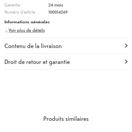
dans la housse. Tous les ports, le clavier et l'objectif de l'appareil
Garantie
24 mois
photo sont librement accessibles même lorsque l'appareil est
Numéro d'article
100014269
fermé.
Informations générales
Voir plus de détails
Fabricant
itStyle
Numéro fabricant
Y0SM003FU83
Contenu de la livraison
Contenu de la livraison
Book Case
Droit de retour et garantie
Garantie
24 mois
Rückgaberecht
14 Jours
(
Directives, CGV
section 9.
)
Produits similaires