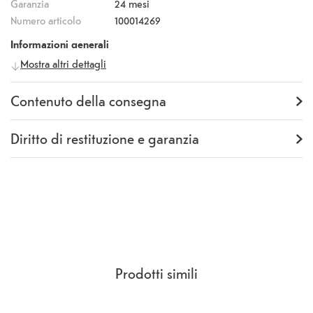
Garanzia
24 mesi
Numero articolo
100014269
Informazioni generali
Mostra altri dettagli
Produttore
itStyle
Numero
Y0SM003FU83
produttore
Contenuto della consegna
Fornitura
Book Case
Diritto di restituzione e garanzia
Garanzia
24 mesi
Rückgaberecht
14 Giorni
(
CCG Sezione 9.
)
Prodotti simili