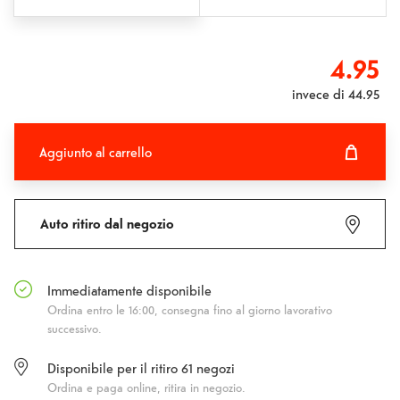
4.95
invece di
44.95
Aggiunto al carrello
Aggiunto al carrello
Fehlgeschlagen
Auto ritiro dal negozio
Immediatamente disponibile
Ordina entro le 16:00, consegna fino al giorno lavorativo
successivo.
Disponibile per il ritiro
61
negozi
Ordina e paga online, ritira in negozio.