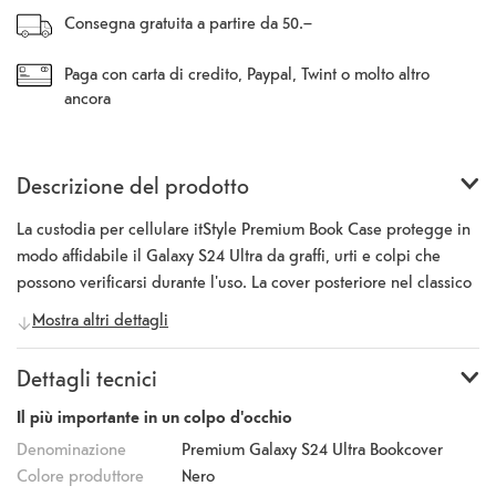
Consegna gratuita a partire da 50.–
Paga con carta di credito, Paypal, Twint o molto altro
ancora
Descrizione del prodotto
La custodia per cellulare itStyle Premium Book Case protegge in
modo affidabile il Galaxy S24 Ultra da graffi, urti e colpi che
possono verificarsi durante l'uso. La cover posteriore nel classico
nero è realizzata in pelle sintetica di alta qualità e si adatta
Mostra altri dettagli
ergonomicamente alla mano. Grazie all'intelligente funzione di
supporto, il telefono cellulare può essere posizionato in formato
Dettagli tecnici
orizzontale per godersi comodamente film, foto e serie.La
custodia del cellulare è inoltre dotata di una chiusura magnetica
Il più importante in un colpo d'occhio
per mantenere il Galaxy S24 Ultra saldamente all'interno della
Denominazione
Premium Galaxy S24 Ultra Bookcover
cover. Tutte le porte, la tastiera e l'obiettivo della fotocamera sono
Colore produttore
Nero
liberamente accessibili anche quando il coperchio è chiuso.