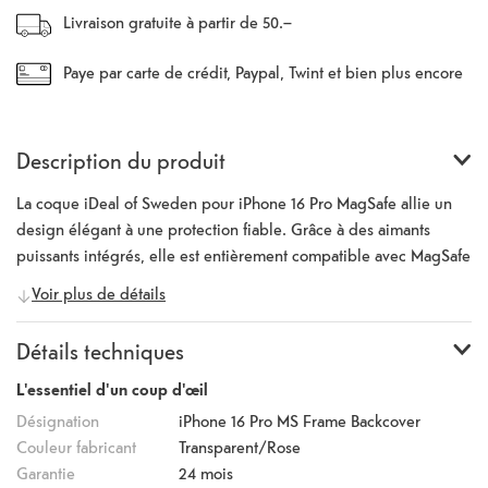
Livraison gratuite à partir de 50.–
Paye par carte de crédit, Paypal, Twint et bien plus encore
Description du produit
La coque iDeal of Sweden pour iPhone 16 Pro MagSafe allie un
design élégant à une protection fiable. Grâce à des aimants
puissants intégrés, elle est entièrement compatible avec MagSafe
et prend en charge le chargement sans fil. Les bords surélevés
Voir plus de détails
protègent l'écran et la caméra. De plus, la coque est conforme à
la norme militaire stricte MIL-STD-810H, ce qui lui permet de
Détails techniques
résister à des chutes de 3 mètres de haut sans dommage. Que ce
soit contre la poussière, la saleté ou les rayures, la coque en TPU
L'essentiel d'un coup d'œil
recyclé et résistant aux chocs offre une protection fiable sans
Désignation
iPhone 16 Pro MS Frame Backcover
compromettre le design épuré de l'iPhone.
Couleur fabricant
Transparent/Rose
Garantie
24 mois