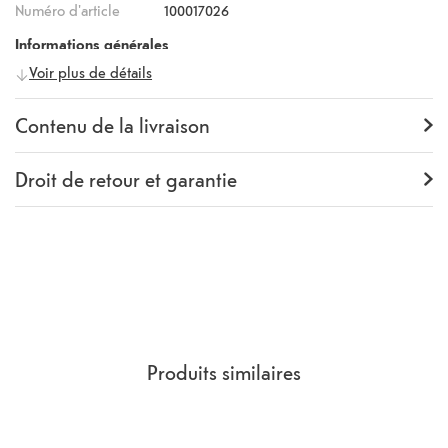
Numéro d'article
100017026
Informations générales
Voir plus de détails
Fabricant
iDeal of Sweden
Numéro fabricant
499504
Contenu de la livraison
Contenu de la livraison
Backcover
Droit de retour et garantie
Garantie
24 mois
Rückgaberecht
14 Jours
(
Directives, CGV
section 9.
)
Produits similaires