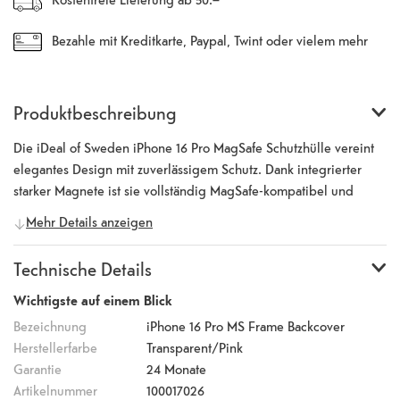
Bezahle mit Kreditkarte, Paypal, Twint oder vielem mehr
Produktbeschreibung
Die iDeal of Sweden iPhone 16 Pro MagSafe Schutzhülle vereint
elegantes Design mit zuverlässigem Schutz. Dank integrierter
starker Magnete ist sie vollständig MagSafe-kompatibel und
unterstützt kabelloses Laden. Erhöhte Kanten schützen Display
Mehr Details anzeigen
und Kamera. Zudem erfüllt die Hülle den strengen
Militärstandard MIL-STD-810H, wodurch sie Stürze aus bis zu 3
Technische Details
Metern Höhe unbeschadet übersteht. Ob gegen Staub, Schmutz
oder Kratzer - die Hülle aus recyceltem und stossfestem TPU
Wichtigste auf einem Blick
bietet zuverlässigen Schutz, ohne das schlanke Design des
Bezeichnung
iPhone 16 Pro MS Frame Backcover
iPhones zu beeinträchtigen.
Herstellerfarbe
Transparent/Pink
Garantie
24 Monate
Artikelnummer
100017026