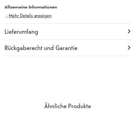
Allgemeine Informationen
Mehr Details anzeigen
Hersteller
iDeal of Sweden
Herstellernummer
499504
Lieferumfang
Lieferumfang
Backcover
Rückgaberecht und Garantie
Garantie
24 Monate
Rückgaberecht
14 Tage
(
Richtlinien, AGB
Abschnitt 9
)
Ähnliche Produkte