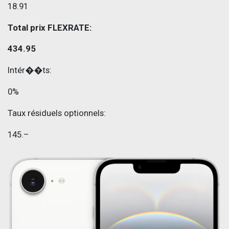
18.91
Total prix FLEXRATE:
434.95
Intér��ts:
0%
Taux résiduels optionnels:
145.–