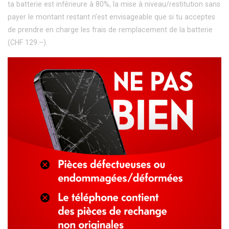
ta batterie est inférieure à 80%, la mise à niveau/restitution sans
payer le montant restant n’est envisageable que si tu acceptes
de prendre en charge les frais de remplacement de la batterie
(CHF 129.–).