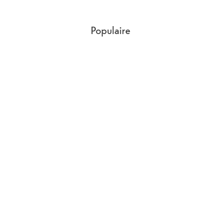
Autres
Touch ID, prend en charge l'Apple Pencil
caractéristiques
Populaire
Dimensions
Tiefe
7
mm
Largeur
179.5
mm
Longueur
248.6
mm
Poids
477
g