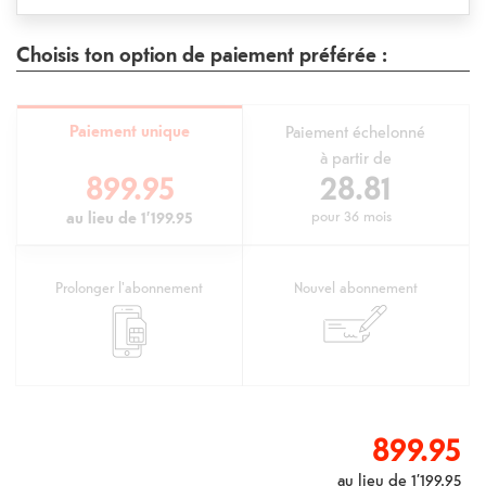
Choisis ton option de paiement préférée :
Paiement unique
Paiement échelonné
à partir de
899.95
28.81
au lieu de
1’199.95
pour
36 mois
Prolonger l'abonnement
Nouvel abonnement
899.95
au lieu de
1’199.95