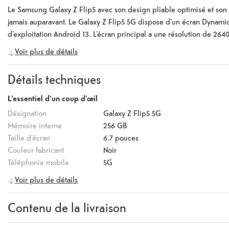
Le Samsung Galaxy Z Flip5 avec son design pliable optimisé et son
jamais auparavant. Le Galaxy Z Flip5 5G dispose d'un écran Dynam
d'exploitation Android 13. L'écran principal a une résolution de 264
une résolution de 720 x 748 pixels et peut atteindre une fréquence d
Voir plus de détails
5G est certifié IPX8 et résiste à la casse et aux rayures grâce au Gor
Snapdragon 8 Gen2 qui assure des performances rapides et fluides. 
Détails techniques
de 12 mégapixels et d'un appareil photo ultra grand angle de 12 még
capteur de 10 mégapixels et une ouverture de f/2.2. La batterie a 
L'essentiel d'un coup d'œil
un adaptateur secteur de 25 watts.
Désignation
Galaxy Z Flip5 5G
Mémoire interne
256 GB
Taille d'écran
6.7
pouces
Couleur fabricant
Noir
Téléphonie mobile
5G
Voir plus de détails
Caractéristiques de l'appareil
Système d'exploitation
Android
Contenu de la livraison
Version
12
Chipset
Snapdragon 8 Gen2
Contenu de la livraison
Samsung Galaxy Z Flip5 5G, Gu