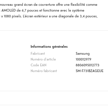
 nouveau grand écran de couverture offre une flexibilité comme
ic AMOLED de 6,7 pouces et fonctionne avec le système
0 x 1080 pixels. L'écran extérieur a une diagonale de 3,4 pouces,
'image variable allant jusqu'à 60 Hertz. De plus, le Galaxy Z Flip5
illa Glass Victus 2. Il est équipé d'un processeur octa-core
Le smartphone est équipé à l'arrière d'un appareil photo principal
apixels. Il dispose d'une caméra frontale pour les selfies avec un
une capacité de 3'700 mAh et peut être rechargée rapidement avec
Informations générales
Fabricant
Samsung
Numéro d'article
100012979
Code EAN
8806095012773
Numéro fabricant
SM-F731BZAGEUE
Les formes d'organisation de la vie quotidienne
Caméra arrière
12
MP
Fotocamera anteriore
10
MP
Quantité Caméra arrière
2
ide de démarrage rapide, Câble de données