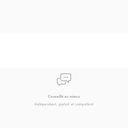
u
itales, Capteur
, Capteur à
r de proximité
onnaissance
Conseillé au mieux
Indépendant, gratuit et compétent