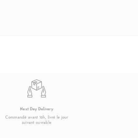
GPS
GPS, GLONASS, Galileo, QZSS, BeiDo
Prise casque
Oui
Type de protection
IPX8
Capteurs
Accélération, Capteur d'empreintes dig
gyroscopique, Capteur géomagnétique
effet Hall, Capteur de lumière, Capteu
Type de déverrouillage
Modèle, Code PIN, Mot de passe, Rec
faciale, Empreinte digitale latérale
Next Day Delivery
Commandé avant 16h, livré le jour
suivant ouvrable