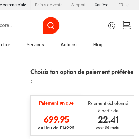
le commerciale
Points de vente
Support
Carrière
FR
u fixe
Services
Actions
Blog
Choisis ton option de paiement préférée
:
Paiement unique
Paiement échelonné
à partir de
699.95
22.41
au lieu de
1’149.95
pour
36 mois