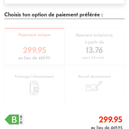
Choisis ton option de paiement préférée :
Paiement unique
Paiement échelonné
à partir de
299.95
13.76
au lieu de
469.95
pour
24 mois
Prolonger l'abonnement
Nouvel abonnement
299.95
au lieu de
469.95