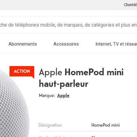
Clientè
Abonnements
Accessoires
Internet, TV et résea
Apple
HomePod mini
ACTION
haut-parleur
Marque:
Apple
Désignation
HomePod mini