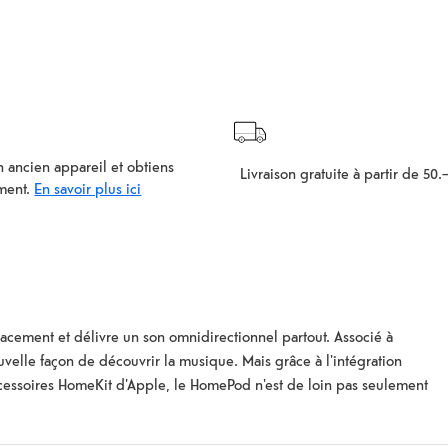
 ancien appareil et obtiens
Livraison gratuite à partir de 50.
ment.
En savoir plus ici
acement et délivre un son omnidirectionnel partout. Associé à
uvelle façon de découvrir la musique. Mais grâce à l'intégration
es accessoires HomeKit d'Apple, le HomePod n'est de loin pas seulement
en extrêmement polyvalent dans un grand nombre de situations. Dans
 discrète. HomePod peut lire la musique Apple, tes morceaux