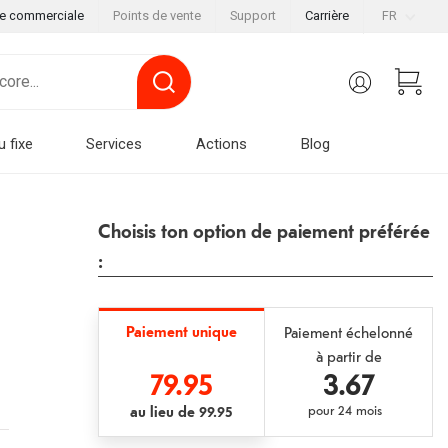
le commerciale
Points de vente
Support
Carrière
FR
u fixe
Services
Actions
Blog
Choisis ton option de paiement préférée
:
Paiement unique
Paiement échelonné
à partir de
79.95
3.67
au lieu de
99.95
pour
24 mois