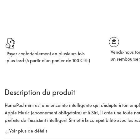
Vends-nous ton
Payer confortablement en plusieurs fois
un rembourse
plus tard (à partir d'un panier de 100 CHF)
Description du produit
HomePod mini est une enceinte intelligente qui s'adapte à ton empl
Apple Music (abonnement obligatoire) et à Siri, il crée une toute no
parfaite de l'assistant intelligent Siri et à la compatibilité avec l
un appareil de lecture pour la musique, mais un assistant quotidi
Voir plus de détails
son format compact, l'enceinte peut être placée partout de manière