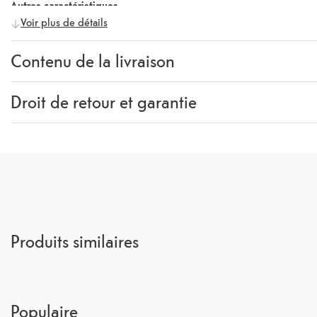
Autres caractéristiques
Voir plus de détails
Fonctionnalités
360° Rotation
Contenu de la livraison
Contenu de la livraison
Car Holder
Droit de retour et garantie
Garantie
24 mois
Rückgaberecht
14 Jours
(
Directives, CGV section 
Produits similaires
Populaire