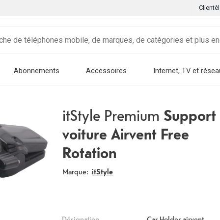
Clientè
Abonnements
Accessoires
Internet, TV et résea
itStyle Premium
Support
voiture Airvent Free
Rotation
Marque:
itStyle
Désignation
Car Holder airvent