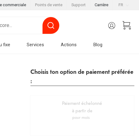
le commerciale
Points de vente
Support
Carrière
FR
u fixe
Services
Actions
Blog
Choisis ton option de paiement préférée
:
Paiement échelonné
à partir de
pour
mois