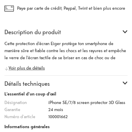
Paye par carte de crédit, Paypal, Twint et bien plus encore
Description du produit
Cette protection d'écran Eiger protège ton smartphone de
manière sûre et fiable contre les chocs et les rayures et empêche
le verre de l'écran tactile de se briser en cas de choc ou de
chute. Le verre protège l'ensemble de ton écran jusqu'au bord et
Voir plus de détails
s'adapte exactement à ton iPhone 7/8/SE . Inclus dans
l'emballage est un petit kit de nettoyage pour que tu puissies
Détails techniques
installer le film de protection sans poussière.
L'essentiel d'un coup d'œil
Désignation
iPhone SE/7/8 screen protector 3D Glass
Garantie
24 mois
Numéro d'article
100001662
Informations générales