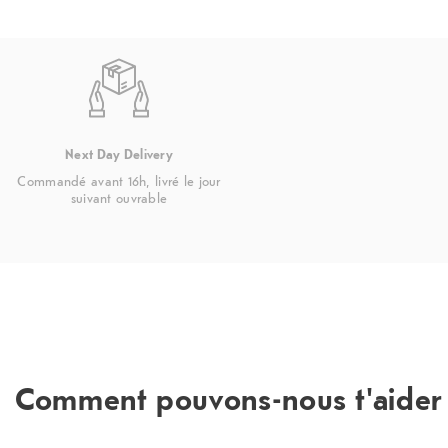
Next Day Delivery
Commandé avant 16h, livré le jour
suivant ouvrable
Comment pouvons-nous t'aider