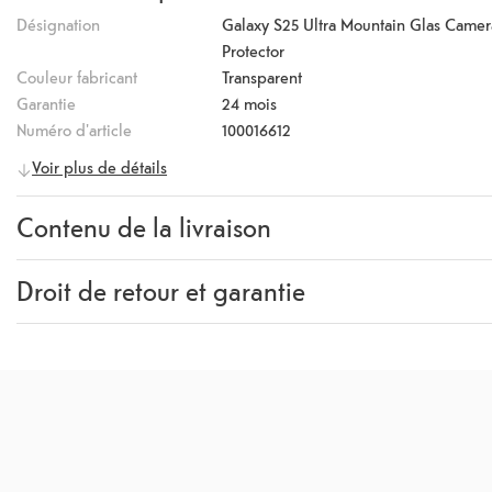
Désignation
Galaxy S25 Ultra Mountain Glas Camer
Protector
Couleur fabricant
Transparent
Garantie
24 mois
Numéro d'article
100016612
Voir plus de détails
Contenu de la livraison
Contenu de la livraison
Protection d'objectif de caméra, 
Droit de retour et garantie
Garantie
24 mois
Rückgaberecht
14 Jours
(
Directives, CGV section 