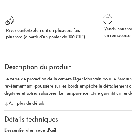
Vends-nous ton
Payer confortablement en plusieurs fois
un rembourse
plus tard (à partir d'un panier de 100 CHF)
Description du produit
Le verre de protection de la caméra Eiger Mountain pour le Samsung
revêtement anti-poussière sur les bords empêche le détachement de 
digitales et autres salissures. La transparence totale garantit un re
L'emballage contient un petit kit de nettoyage qui permet d'installer
Voir plus de détails
Détails techniques
L'essentiel d'un coup d'œil