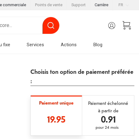
le commerciale
Points de vente
Support
Carrière
FR
u fixe
Services
Actions
Blog
Choisis ton option de paiement préférée
:
Paiement unique
Paiement échelonné
à partir de
19.95
0.91
pour
24 mois