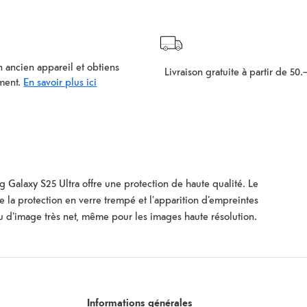
 ancien appareil et obtiens
Livraison gratuite à partir de 50.
ment.
En savoir plus ici
 Galaxy S25 Ultra offre une protection de haute qualité. Le
la protection en verre trempé et l'apparition d'empreintes
ndu d'image très net, même pour les images haute résolution.
 le verre de protection de l'appareil photo sans poussière.
Informations générales