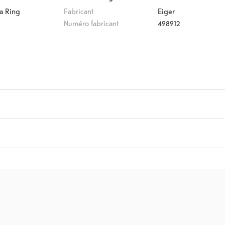
a Ring
Fabricant
Eiger
Numéro fabricant
498912
kit de nettoyage
9.
)