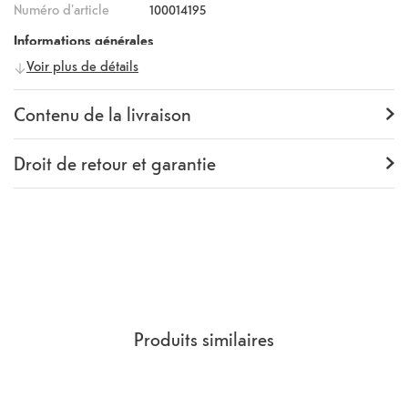
Numéro d'article
100014195
Informations générales
Voir plus de détails
Fabricant
Samsung
Numéro fabricant
496956
Contenu de la livraison
Contenu de la livraison
Backcover
Droit de retour et garantie
Garantie
24 mois
Rückgaberecht
14 Jours
(
Directives, CGV
section 9.
)
Produits similaires