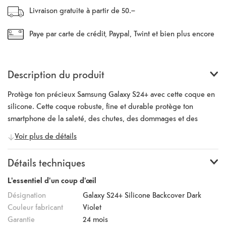
Livraison gratuite à partir de 50.–
Paye par carte de crédit, Paypal, Twint et bien plus encore
Description du produit
Protège ton précieux Samsung Galaxy S24+ avec cette coque en
silicone. Cette coque robuste, fine et durable protège ton
smartphone de la saleté, des chutes, des dommages et des
rayures. La coque en silicone est extrêmement agréable au
Voir plus de détails
toucher, ce qui garantit la sécurité de ton smartphone et un
grand confort d'utilisation. Le silicone de haute qualité dans
Détails techniques
lequel la coque est fabriquée assure une longue durée de vie et
un maintien ferme. La surface améliore la prise en main et réduit
L'essentiel d'un coup d'œil
les traces de doigts. Les bords surélevés autour de la caméra et
Désignation
Galaxy S24+ Silicone Backcover Dark
de l'écran empêchent les rayures. L'appareil photo ainsi que tous
Couleur fabricant
Violet
les boutons et ports restent accessibles.
Garantie
24 mois