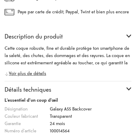
Paye par carte de crédit, Paypal, Twint et bien plus encore
Description du produit
Cette coque robuste, fine et durable protège ton smartphone de
la saleté, des chutes, des dommages et des rayures. La coque en
silicone est extrêmement agréable au toucher, ce qui garantit la
sécurité de ton smartphone et un grand confort d'utilisation. Le
Voir plus de détails
silicone de haute qualité dans lequel la coque est fabriquée
assure une longue durée de vie et un maintien ferme. La surface
Détails techniques
améliore la prise en main et réduit les traces de doigts. Les
bords surélevés autour de la caméra et de l'écran empêchent les
L'essentiel d'un coup d'œil
rayures. L'appareil photo ainsi que tous les boutons et ports
Désignation
Galaxy A55 Backcover
restent accessibles.
Couleur fabricant
Transparent
Garantie
24 mois
Numéro d'article
100014564