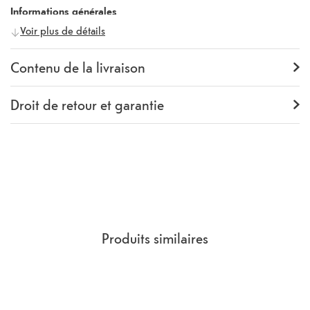
Informations générales
Voir plus de détails
Fabricant
Samsung
Numéro fabricant
497146
Contenu de la livraison
Contenu de la livraison
Backcover
Droit de retour et garantie
Garantie
24 mois
Rückgaberecht
14 Jours
(
Directives, CGV
section 9.
)
Produits similaires