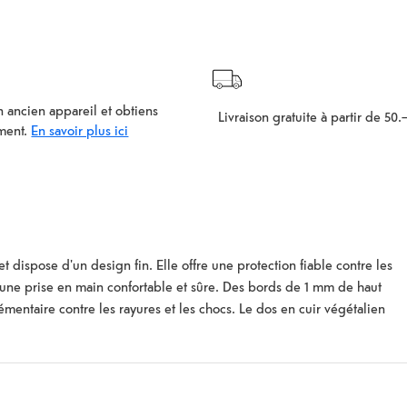
 ancien appareil et obtiens
Livraison gratuite à partir de 50.
ment.
En savoir plus ici
dispose d'un design fin. Elle offre une protection fiable contre les
r une prise en main confortable et sûre. Des bords de 1 mm de haut
émentaire contre les rayures et les chocs. Le dos en cuir végétalien
ts et les boutons. L'appareil photo, tous les boutons et les ports
isation.