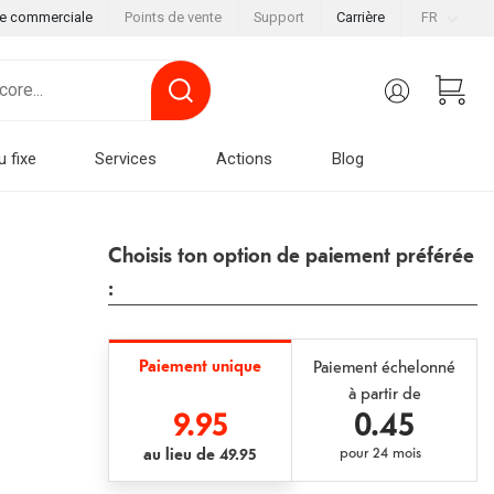
le commerciale
Points de vente
Support
Carrière
FR
u fixe
Services
Actions
Blog
Choisis ton option de paiement préférée
:
Paiement unique
Paiement échelonné
à partir de
9.95
0.45
au lieu de
49.95
pour
24 mois