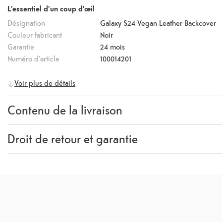
L'essentiel d'un coup d'œil
Désignation
Galaxy S24 Vegan Leather Backcover
Couleur fabricant
Noir
Garantie
24 mois
Numéro d'article
100014201
Voir plus de détails
Contenu de la livraison
Contenu de la livraison
Backcover
Droit de retour et garantie
Garantie
24 mois
Rückgaberecht
14 Jours
(
Directives, CGV section 