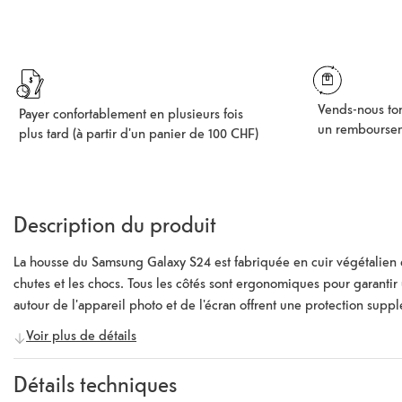
Vends-nous ton
Payer confortablement en plusieurs fois
un rembourse
plus tard (à partir d'un panier de 100 CHF)
Description du produit
La housse du Samsung Galaxy S24 est fabriquée en cuir végétalien et 
chutes et les chocs. Tous les côtés sont ergonomiques pour garanti
autour de l'appareil photo et de l'écran offrent une protection suppl
de haute qualité est combiné avec des découpes précises pour les por
Voir plus de détails
peuvent toujours être utilisés. L'étui est conçu pour des années d'util
Détails techniques