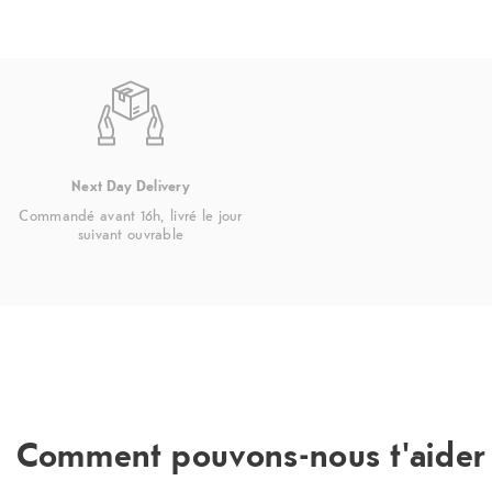
Next Day Delivery
Commandé avant 16h, livré le jour
suivant ouvrable
Comment pouvons-nous t'aider