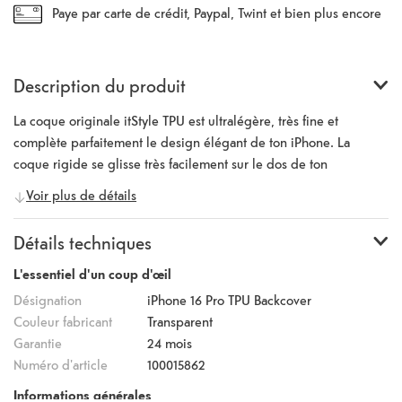
Paye par carte de crédit, Paypal, Twint et bien plus encore
Description du produit
La coque originale itStyle TPU est ultralégère, très fine et
complète parfaitement le design élégant de ton iPhone. La
coque rigide se glisse très facilement sur le dos de ton
smartphone et protège efficacement le téléphone contre les
Voir plus de détails
dommages, les chutes et les rayures. Malgré la coque de
protection, toutes les touches et tous les ports restent accessibles.
Détails techniques
Une fois montée, la coque en TPU est à peine perceptible, mais
offre tout de même une excellente protection, sans rien perdre
L'essentiel d'un coup d'œil
de son design et de son aspect.
Désignation
iPhone 16 Pro TPU Backcover
Couleur fabricant
Transparent
Garantie
24 mois
Numéro d'article
100015862
Informations générales