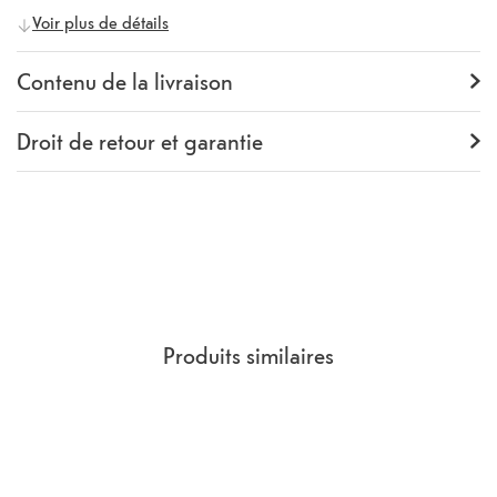
Voir plus de détails
Fabricant
itStyle
Numéro fabricant
Y0IP007TP00
Contenu de la livraison
Contenu de la livraison
Backcover
Droit de retour et garantie
Garantie
24 mois
Rückgaberecht
14 Jours
(
Directives, CGV
section 9.
)
Produits similaires