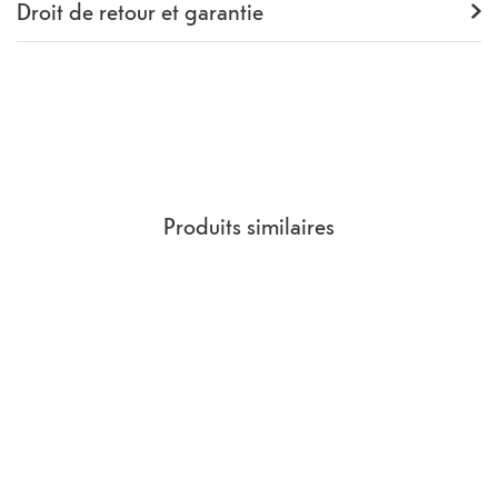
Droit de retour et garantie
Garantie
24 mois
Rückgaberecht
14 Jours
(
Directives, CGV
section 9.
)
Produits similaires