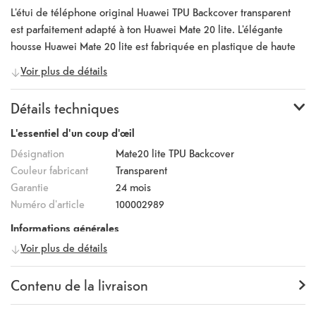
L'étui de téléphone original Huawei TPU Backcover transparent
est parfaitement adapté à ton Huawei Mate 20 lite. L'élégante
housse Huawei Mate 20 lite est fabriquée en plastique de haute
qualité et protège de manière fiable les bords et le dos de ton
Voir plus de détails
smartphone de la saleté, des chocs et des rayures. Les découpes
exactes des ports, du clavier et de l'appareil photo te permettent
Détails techniques
d'utiliser ton smartphone sans restriction.
L'essentiel d'un coup d'œil
Désignation
Mate20 lite TPU Backcover
Couleur fabricant
Transparent
Garantie
24 mois
Numéro d'article
100002989
Informations générales
Voir plus de détails
Fabricant
HUAWEI
Numéro fabricant
51992670
Contenu de la livraison
Contenu de la livraison
Backcover