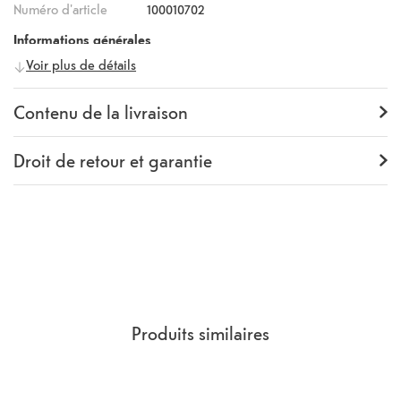
Numéro d'article
100010702
Informations générales
Voir plus de détails
Fabricant
Gear4
Numéro fabricant
50746
Contenu de la livraison
Contenu de la livraison
Backcover
Droit de retour et garantie
Garantie
24 mois
Rückgaberecht
14 Jours
(
Directives, CGV
section 9.
)
Produits similaires