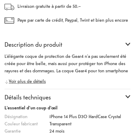
Livraison gratuite à partir de 50.–
Paye par carte de crédit, Paypal, Twint et bien plus encore
Description du produit
L'élégante coque de protection de Gear4 n'a pas seulement été
créée pour être belle, mais aussi pour protéger ton iPhone des
rayures et des dommages. La coque Gear4 pour ton smartphone
offre une protection particulièrement élevée contre les chocs,
Voir plus de détails
grâce au D3O®. Ce matériau de haute qualité protège si bien
contre les chutes qu'il est souvent utilisé dans le sport et l'armée.
Détails techniques
Le principe de D3O® fonctionne très facilement ; dès que ton
iPhone tombe sur le sol, une impulsion se produit lors de
L'essentiel d'un coup d'œil
l'impact. Le matériau high-tech se concentre sur cette impulsion
Désignation
iPhone 14 Plus D3O HardCase Crystal
et neutralise les chocs avant qu'ils n'atteignent ton smartphone.
Couleur fabricant
Transparent
Garantie
24 mois