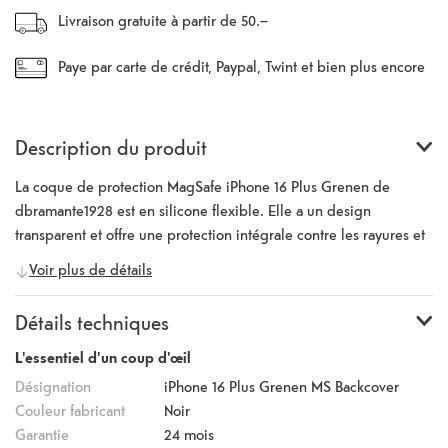
Livraison gratuite à partir de 50.–
Paye par carte de crédit, Paypal, Twint et bien plus encore
Description du produit
La coque de protection MagSafe iPhone 16 Plus Grenen de
dbramante1928 est en silicone flexible. Elle a un design
transparent et offre une protection intégrale contre les rayures et
les chocs. Grâce à la fonction MagSafe intégrée, les produits
Voir plus de détails
MagSafe peuvent être utilisés sans problème. Pour recharger
l'iPhone, il suffit de brancher le chargeur MagSafe. Il n'est pas
Détails techniques
nécessaire de retirer l'étui. Cette coque de protection a été
fabriquée sur mesure pour l'iPhone 16 Plus et entoure l'appareil
L'essentiel d'un coup d'œil
sans aucune interruption. Les ports sont entièrement accessibles
Désignation
iPhone 16 Plus Grenen MS Backcover
et tous les boutons sont faciles à utiliser.
Couleur fabricant
Noir
Garantie
24 mois