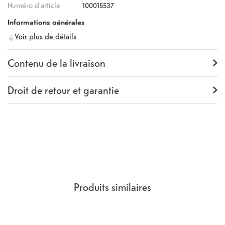
Numéro d'article
100015537
Informations générales
Voir plus de détails
Fabricant
dbramante1928
Numéro fabricant
GN67BL006261
Contenu de la livraison
Contenu de la livraison
Backcover
Droit de retour et garantie
Garantie
24 mois
Rückgaberecht
14 Jours
(
Directives, CGV
section 9.
)
Produits similaires