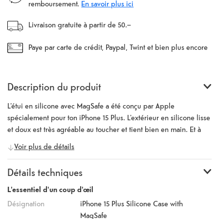
remboursement.
En savoir plus ici
Livraison gratuite à partir de 50.–
Paye par carte de crédit, Paypal, Twint et bien plus encore
Description du produit
L'étui en silicone avec MagSafe a été conçu par Apple
spécialement pour ton iPhone 15 Plus. L'extérieur en silicone lisse
et doux est très agréable au toucher et tient bien en main. Et à
l'intérieur, une doublure en microfibre douce offre une
Voir plus de détails
protection supplémentaire. En plus de son design exceptionnel,
l'étui offre une protection contre les rayures et les chocs. Avec ses
Détails techniques
aimants intégrés qui s'alignent parfaitement avec l'iPhone 15 Plus,
il s'attache et se détache comme par magie pour un chargement
L'essentiel d'un coup d'œil
sans fil plus rapide. Les aimants parfaitement alignés rendent la
Désignation
iPhone 15 Plus Silicone Case with
recharge sans fil plus rapide et plus facile que jamais. Lors du
MagSafe