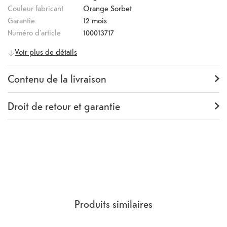
chargement, il suffit de laisser ton iPhone dans son étui et de
Couleur fabricant
Orange Sorbet
brancher ton chargeur MagSafe ou de le placer sur ton chargeur
Garantie
12 mois
certifié Qi.
Numéro d'article
100013717
Informations générales
Voir plus de détails
Fabricant
Apple
Numéro fabricant
MT173ZM/A
Contenu de la livraison
Contenu de la livraison
Backcover
Droit de retour et garantie
Garantie
12 mois
Rückgaberecht
14 Jours
(
Directives, CGV
section 9.
)
Produits similaires