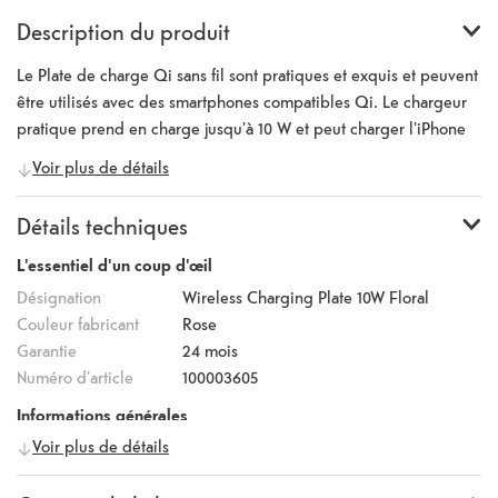
Description du produit
Le Plate de charge Qi sans fil sont pratiques et exquis et peuvent
être utilisés avec des smartphones compatibles Qi. Le chargeur
pratique prend en charge jusqu'à 10 W et peut charger l'iPhone
XR/ Xs Max/ Xs Max/ Xs/ Xs/ Xs/ 8/ 8 Plus et Samsung S8/
Voir plus de détails
S8+/ S9/ S9+, ainsi que d'autres appareils compatibles Qi-. Le
chargeur Qi est disponible dans les impressions les plus
Détails techniques
populaires.
L'essentiel d'un coup d'œil
Désignation
Wireless Charging Plate 10W Floral
Couleur fabricant
Rose
Garantie
24 mois
Numéro d'article
100003605
Informations générales
Voir plus de détails
Fabricant
iDeal of Sweden
Numéro fabricant
IDFQI-58