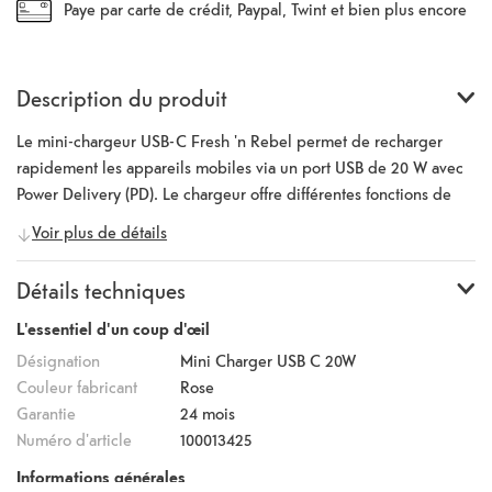
Paye par carte de crédit, Paypal, Twint et bien plus encore
Description du produit
Le mini-chargeur USB-C Fresh 'n Rebel permet de recharger
rapidement les appareils mobiles via un port USB de 20 W avec
Power Delivery (PD). Le chargeur offre différentes fonctions de
sécurité comme la protection contre les surtensions, les
Voir plus de détails
surcharges, les courts-circuits et la surchauffe. Il est petit,
compact, se glisse facilement dans une poche et a une puissance
Détails techniques
de sortie maximale de 20 W.
L'essentiel d'un coup d'œil
Désignation
Mini Charger USB C 20W
Couleur fabricant
Rose
Garantie
24 mois
Numéro d'article
100013425
Informations générales