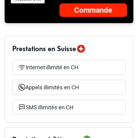
Commande
Ajouter au
Fehlgeschlagen
panier d'achat
Prestations en Suisse
Internet illimité en CH
Appels illimités en CH
SMS illimités en CH