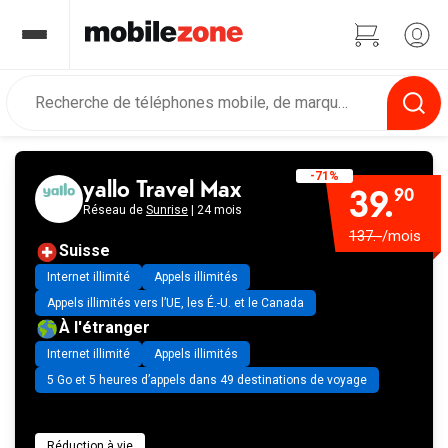
-71%
yallo Travel Max
39.
90
Réseau de
Sunrise
| 24 mois
137.-
/mois
Suisse
Internet illimité
Appels illimités
Appels illimités vers l’UE, les É.-U. et le Canada
À l'étranger
Internet illimité
Appels illimités
5 Go et 5 heures d’appels dans 49 destinations de voyage
Réduction à vie