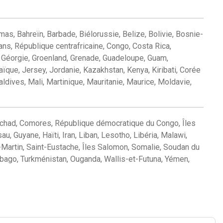
mas, Bahreïn, Barbade, Biélorussie, Belize, Bolivie, Bosnie-
ns, République centrafricaine, Congo, Costa Rica,
e, Géorgie, Groenland, Grenade, Guadeloupe, Guam,
aïque, Jersey, Jordanie, Kazakhstan, Kenya, Kiribati, Corée
dives, Mali, Martinique, Mauritanie, Maurice, Moldavie,
 Tchad, Comores, République démocratique du Congo, Îles
u, Guyane, Haïti, Iran, Liban, Lesotho, Libéria, Malawi,
Martin, Saint-Eustache, Îles Salomon, Somalie, Soudan du
Tobago, Turkménistan, Ouganda, Wallis-et-Futuna, Yémen,