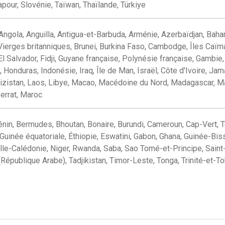
pour, Slovénie, Taïwan, Thaïlande, Türkiye
 Angola, Anguilla, Antigua-et-Barbuda, Arménie, Azerbaïdjan, Baha
ierges britanniques, Brunei, Burkina Faso, Cambodge, Îles Caïma
El Salvador, Fidji, Guyane française, Polynésie française, Gambi
Honduras, Indonésie, Iraq, Île de Man, Israël, Côte d'Ivoire, Jam
izistan, Laos, Libye, Macao, Macédoine du Nord, Madagascar, Mal
errat, Maroc
énin, Bermudes, Bhoutan, Bonaire, Burundi, Cameroun, Cap-Vert,
 Guinée équatoriale, Éthiopie, Eswatini, Gabon, Ghana, Guinée-Bissa
e-Calédonie, Niger, Rwanda, Saba, Sao Tomé-et-Principe, Saint-
(République Arabe), Tadjikistan, Timor-Leste, Tonga, Trinité-et-