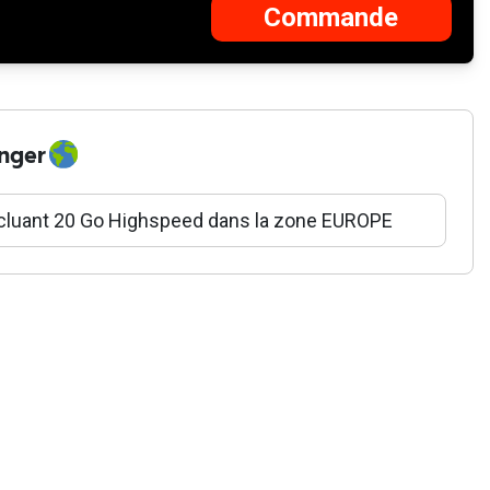
Commande
Ajouter au
Fehlgeschlagen
panier d'achat
anger
 incluant 20 Go Highspeed dans la zone EUROPE