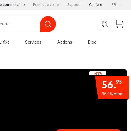
le commerciale
Points de vente
Support
Carrière
FR
u fixe
Services
Actions
Blog
-41%
56.
95
96.95
/mois