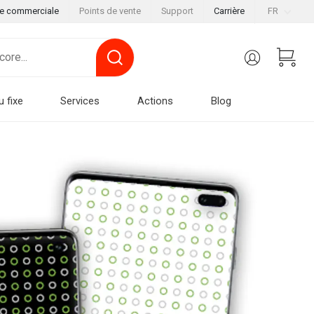
le commerciale
Points de vente
Support
Carrière
FR
u fixe
Services
Actions
Blog