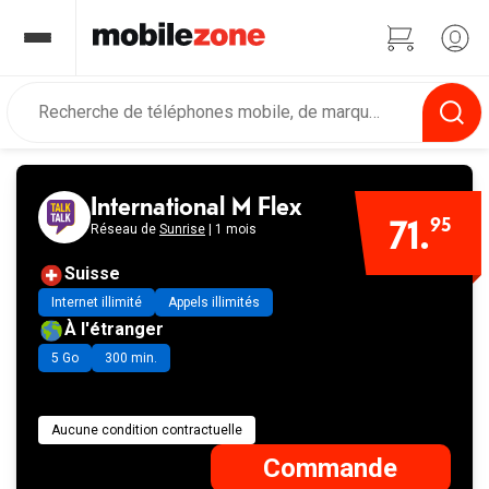
International M Flex
71.
95
Réseau de
Sunrise
| 1 mois
Suisse
Internet illimité
Appels illimités
À l'étranger
5 Go
300 min.
Aucune condition contractuelle
Commande