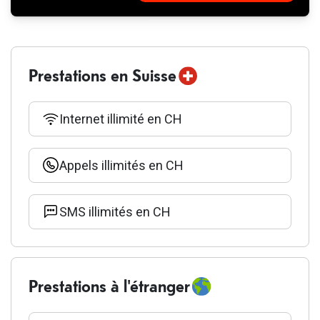
Ajouter au
Fehlgeschlagen
panier d'achat
Prestations en Suisse
Internet illimité en CH
Appels illimités en CH
SMS illimités en CH
Prestations à l'étranger