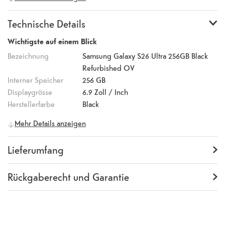
2X Gorilla Glass® Armor2® Display bietet eine Auflösung von
3.120 x 1.440 Pixeln und eine Bildwiederholrate von bis zu 120 Hz.
Technische Details
Die Rückseite wird durch Gorilla Glass Victus 2 geschützt. Der
integrierte S Pen ermöglicht präzise Eingaben und erweitert die
Wichtigste auf einem Blick
Bedienung um vielseitige und produktive Funktionen. Die Quad-
Bezeichnung
Samsung Galaxy S26 Ultra 256GB Black
Kamera umfasst eine 200-Megapixel-Hauptkamera, eine 50-
Refurbished OV
Megapixel-Ultraweitwinkelkamera, eine 50-Megapixel-
Interner Speicher
256 GB
Telekamera sowie eine 10-Megapixel-Telekamera. Für Selfies und
Displaygrösse
6.9
Zoll / Inch
Videotelefonie ist das Gerät mit einer Frontkamera ausgestattet.
Herstellerfarbe
Black
Das Galaxy S26 Ultra unterstützt moderne Konnektivitätsstandards
Mobilfunk
5G
Mehr Details anzeigen
wie 5G, Wi-Fi 7 und Bluetooth. Zusätzlich sind USB-C, NFC sowie
Akku
100%
Dual-SIM inklusive eSIM integriert und sorgen für hohe
Allgemeine Informationen
Lieferumfang
Flexibilität im Alltag. Der integrierte 5.000 mAh Akku ist auf eine
Hersteller
Samsung
zuverlässige und lange Laufzeit ausgelegt. Er unterstützt
Lieferumfang
Samsung Galaxy S26 Ultra,
Artikelnummer
100019527
kabelgebundenes Schnellladen mit bis zu 60 Watt, sodass das
USB-C/USB-C-Datenkabel,
Rückgaberecht und Garantie
EAN Code
8806097827221
Gerät in kurzer Zeit wieder einsatzbereit ist. Kabelloses Laden ist
Kurzanleitung
Garantie
12 Monate
Herstellernummer
SM-S948BZKDEUE
mit bis zu 25 Watt möglich. Intelligente Ladefunktionen tragen
Rückgaberecht
14 Tage
(
Richtlinien, AGB
dazu bei, die Akkuleistung langfristig zu erhalten. Die Samsung
Handy Eigenschaften
Abschnitt 9
)
Galaxy S26 Ultra Serie ist in einheitlichen, hochwertigen