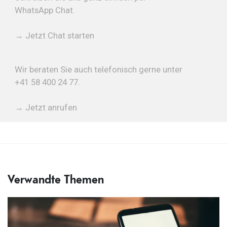
WhatsApp Chat
.
→ Jetzt Chat starten
Wir beraten Sie auch telefonisch gerne unter
+41 58 400 24 77.
→ Jetzt anrufen
Verwandte Themen