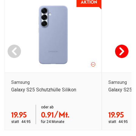
AKTION
Samsung
Samsung
Galaxy S25 Schutzhülle Silikon
Galaxy S25 Ul
order ab
oder ab
order ab
19.95
0.91/Mt.
19.95
statt
44.95
für
24 Monate
statt
44.95