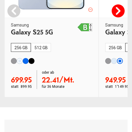
Samsung
Samsung
Galaxy S25 5G
Galaxy S
256 GB
512 GB
256 GB
5
order ab
oder ab
order ab
699.95
22.41/Mt.
949.95
statt
899.95
für
36 Monate
statt
1’149.95