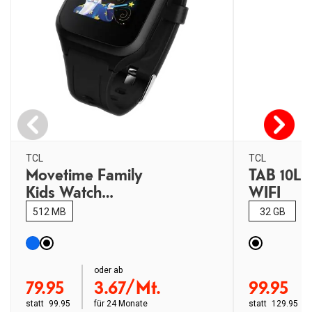
TCL
TCL
Movetime Family
TAB 10L 
Kids Watch
WIFI
MT40X
512 MB
32 GB
order ab
oder ab
order ab
79.95
3.67/Mt.
99.95
statt
99.95
für
24 Monate
statt
129.95