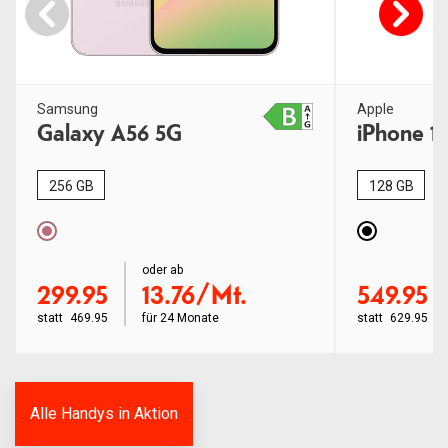
Samsung
Apple
Galaxy A56 5G
iPhone 1
256 GB
128 GB
order ab
oder ab
order ab
299.95
13.76/Mt.
549.95
statt
469.95
für
24 Monate
statt
629.95
Alle Handys in Aktion