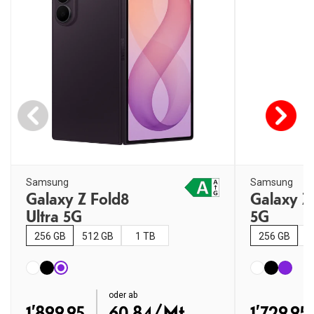
Samsung
Samsung
Galaxy Z Fold8
Galaxy Z
Ultra 5G
5G
256 GB
512 GB
1 TB
256 GB
5
order ab
oder ab
order ab
60.84/Mt.
1’899.95
1’729.95