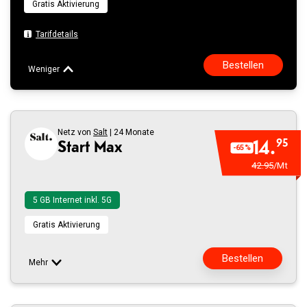
Gratis Aktivierung
Tarifdetails
Bestellen
Weniger
In
Fehlgeschlagen
den
Netz von
Salt
| 24 Monate
14.
95
Start Max
-65%
Warenkorb
42.95
/Mt
hinzugefügt
5 GB Internet inkl. 5G
Gratis Aktivierung
Bestellen
Mehr
In