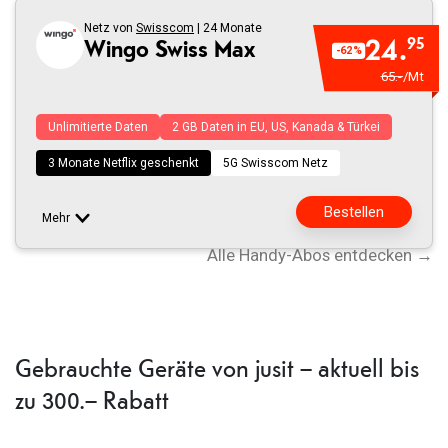
Fehlgeschlagen
den
Netz von
Swisscom
| 24 Monate
24.
95
Wingo Swiss Max
-62%
Warenkorb
65.-
/Mt
hinzugefügt
Unlimitierte Daten
2 GB Daten in EU, US, Kanada & Türkei
3 Monate Netflix geschenkt
5G Swisscom Netz
Bestellen
Mehr
Alle Handy-Abos entdecken →
In
Fehlgeschlagen
den
Warenkorb
Gebrauchte Geräte von jusit – aktuell bis
hinzugefügt
zu 300.– Rabatt