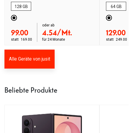
128 GB
64 GB
order ab
oder ab
order ab
99.00
4.54/Mt.
129.00
statt
169.00
für
24 Monate
statt
249.00
Alle Geräte von jusit
Beliebte Produkte