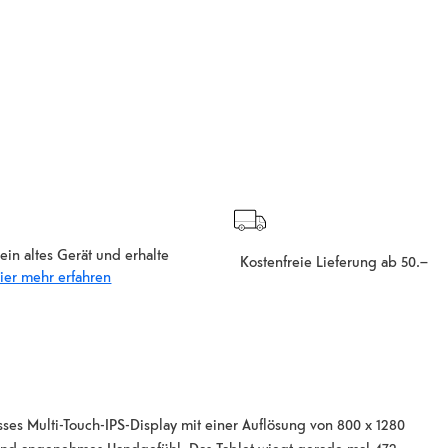
ein altes Gerät und erhalte
Kostenfreie Lieferung ab 50.–
ier mehr erfahren
osses Multi-Touch-IPS-Display mit einer Auflösung von 800 x 1280
s und angenehmes Handgefühl. Das Tablet wiegt gerade mal 472