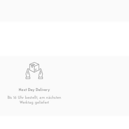
Sensoren
G-Sensor, P+L-Sensor, Hall-Schalter
Entsperrungsart
Streichen, PIN, Passwort, Muster
Weitere Features
Google Kids Space
Next Day Delivery
Bis 16 Uhr bestellt, am nächsten
Werktag geliefert