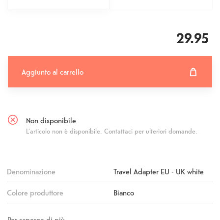
29.95
Aggiunto al carrello
Aggiunto al carrello
Fehlgeschlagen
Non disponibile
L'articolo non è disponibile. Contattaci per ulteriori domande.
Denominazione
Travel Adapter EU - UK white
Colore produttore
Bianco
Per saperne di più