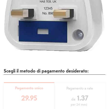
Scegli il metodo di pagamento desiderato:
Pagamento unico
Pagamento a rate
29.95
1.37
da
per
24 mesi