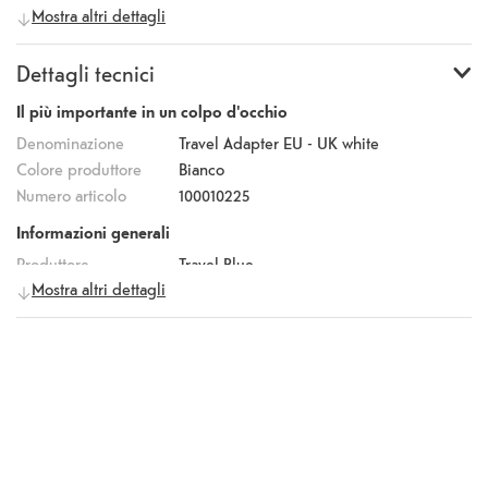
Mostra altri dettagli
Dettagli tecnici
Il più importante in un colpo d'occhio
Denominazione
Travel Adapter EU - UK white
Colore produttore
Bianco
Numero articolo
100010225
Informazioni generali
Produttore
Travel Blue
Mostra altri dettagli
Numero
896
produttore
Codice EAN
5018404008961
Altre caratteristiche
Condizione
confezione originale