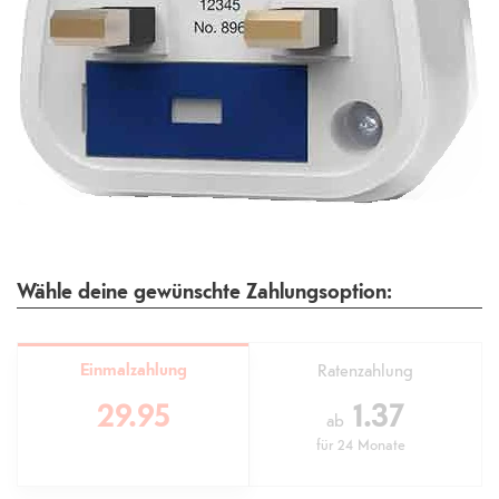
Wähle deine gewünschte Zahlungsoption:
Einmalzahlung
Ratenzahlung
29.95
1.37
ab
für
24 Monate