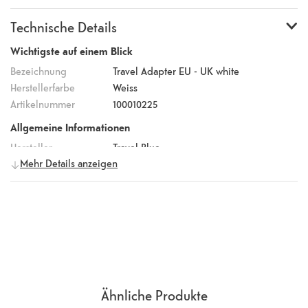
verwenden. Er ist in Farbe Weiss gehalten und verfügt über den
Technische Details
3-polig (geerdet) Ausgang. Du kannst diesen Adapter geerdet
für maximale Sicherheit halten. Reiseadapter EU – UK konvertiert
Wichtigste auf einem Blick
keine Stromspannung.
Bezeichnung
Travel Adapter EU - UK white
Herstellerfarbe
Weiss
Artikelnummer
100010225
Allgemeine Informationen
Hersteller
Travel Blue
Mehr Details anzeigen
Herstellernummer
896
EAN Code
5018404008961
Weitere Eigenschaften
Zustand
originalverpackt
Ähnliche Produkte