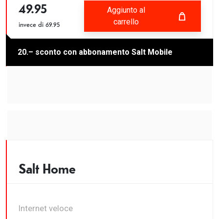
49.95
Aggiunto al
carrello
invece di
69.95
Fehlgeschlagen
Aggiunto al carrello
20.– sconto con abbonamento Salt Mobile
Salt Home
Internet veloce