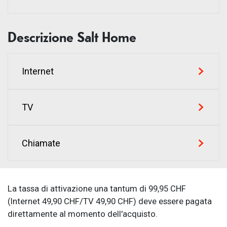
✓ Più di 300 canali
✓ Chiamate illimitate in Svizzera
✓ Replay di 7 giorni
Descrizione Salt Home
✓ Registrazioni Max
Internet
✓ Multiroom
✓ Sky Show Standard
✓ 10 Gbit/s in upload e download
TV
✓ Sky Show gratis per 3 mesi
✓ Apple TV 4K con 32 GB inclusa
Chiamate
✓ Più di 300 canali
✓ Chiamate illimitate in Svizzera
✓ Salt Video (oltre 10.000 film e serie TV)
La tassa di attivazione una tantum di 99,95 CHF
(Internet 49,90 CHF/TV 49,90 CHF) deve essere pagata
✓ Registrazione di fino a 500 programmi
direttamente al momento dell'acquisto.
✓ Funzione pausa/riproduzione