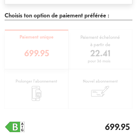
Choisis ton option de paiement préférée :
Paiement unique
Paiement échelonné
à partir de
699.95
22.41
pour
36 mois
Prolonger l'abonnement
Nouvel abonnement
699.95