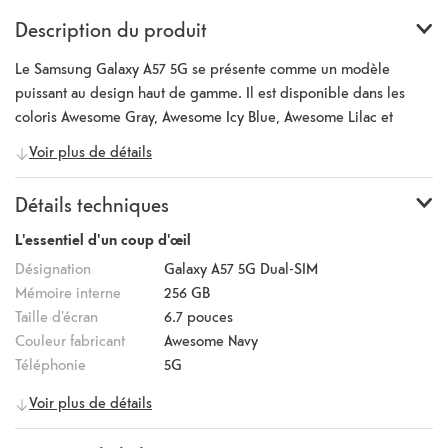
Description du produit
Le Samsung Galaxy A57 5G se présente comme un modèle
puissant au design haut de gamme. Il est disponible dans les
coloris Awesome Gray, Awesome Icy Blue, Awesome Lilac et
Awesome Navy. Il est livré avec Android 16 et utilise le puissant
Voir plus de détails
processeur Exynos 1680, qui permet des performances
particulièrement fluides, même pour les applications exigeantes.
Détails techniques
Le grand écran Super AMOLED de 6,7 pouces offre une
résolution de 2340 x 1080 pixels, un taux de rafraîchissement de
L'essentiel d'un coup d'œil
120 Hz ainsi qu’une luminosité maximale élevée, garantissant une
Désignation
Galaxy A57 5G Dual-SIM
expérience visuelle immersive. Le système de caméra comprend
Mémoire interne
256 GB
un capteur principal de 50 mégapixels avec stabilisation optique
Taille d'écran
6.7
pouces
de l’image, un objectif ultra grand-angle de 12 mégapixels et un
Couleur fabricant
Awesome Navy
objectif macro de 5 mégapixels. La caméra frontale est
Téléphonie
5G
également équipée de 12 mégapixels. Grâce à des outils
mobile
Voir plus de détails
intelligents comme « Circle to Search avec Google », les
Informations générales
informations recherchées peuvent être trouvées en un instant.