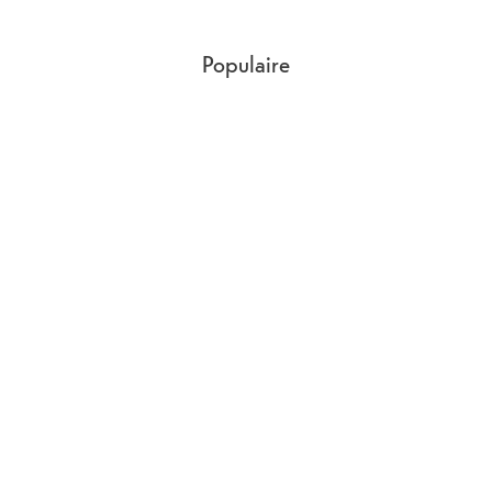
déverrouillage
Empreinte digitale (optique sur l'écran)
Populaire
Dimensions
Tiefe
6.9
mm
Largeur
76.9
mm
Longueur
161.5
mm