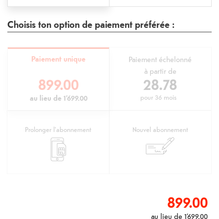
Choisis ton option de paiement préférée :
Paiement unique
Paiement échelonné
à partir de
899.00
28.78
au lieu de
1’699.00
pour
36 mois
Prolonger l'abonnement
Nouvel abonnement
899.00
au lieu de
1’699.00