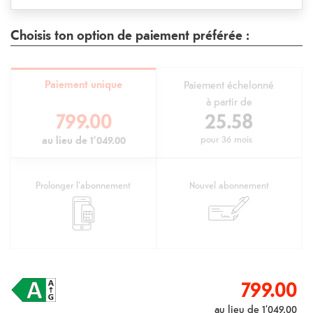
Choisis ton option de paiement préférée :
Paiement unique
Paiement échelonné
à partir de
799.00
25.58
au lieu de
1’049.00
pour
36 mois
Prolonger l'abonnement
Nouvel abonnement
799.00
au lieu de
1’049.00