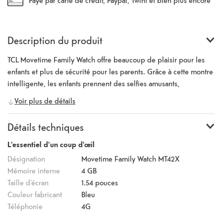
Description du produit
TCL Movetime Family Watch offre beaucoup de plaisir pour les
enfants et plus de sécurité pour les parents. Grâce à cette montre
intelligente, les enfants prennent des selfies amusants,
téléphonent en famille et plongent dans le monde fascinant de la
Voir plus de détails
technologie. La fonction la plus pratique de l'horloge est parfois
la fonction SMS et appels téléphoniques. Sur le réseau 4G
Détails techniques
rapide, les SMS et les messages vocaux sont envoyés
instantanément à ta famille et à tes amis. L'horloge intelligente de
L'essentiel d'un coup d'œil
TCL permet également d'envoyer facilement des appels vidéo, ce
Désignation
Movetime Family Watch MT42X
qui te permet de joindre ton enfant à tout moment. De plus, la
Mémoire interne
4 GB
smartwatch est équipée d'un module GPS intégré qui te donne la
Taille d'écran
1.54
pouces
localisation de ta progéniture en temps réel, et te permet de la
Couleur fabricant
Bleu
localiser de manière fiable une fois qu’elle est en route. Tu peux
Téléphonie
4G
également créer une zone de sécurité. Si ton enfant quitte cette
mobile